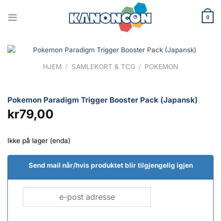
Skip
to
0
content
HJEM
/
SAMLEKORT & TCG
/
POKEMON
Pokemon Paradigm Trigger Booster Pack (Japansk)
kr
79,00
Ikke på lager (enda)
Send mail når/hvis produktet blir tilgjengelig igjen