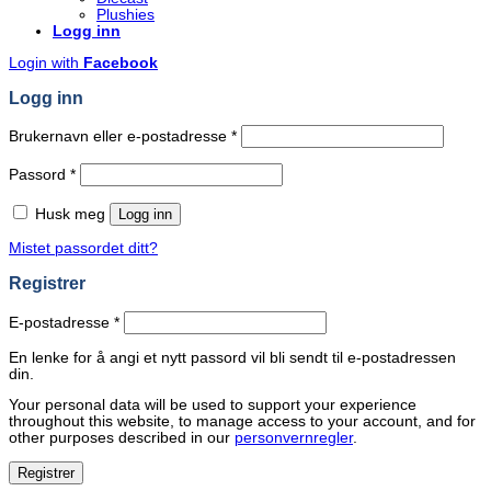
Plushies
Logg inn
Login with
Facebook
Logg inn
Påkrevd
Brukernavn eller e-postadresse
*
Påkrevd
Passord
*
Husk meg
Logg inn
Mistet passordet ditt?
Registrer
Påkrevd
E-postadresse
*
En lenke for å angi et nytt passord vil bli sendt til e-postadressen
din.
Your personal data will be used to support your experience
throughout this website, to manage access to your account, and for
other purposes described in our
personvernregler
.
Registrer