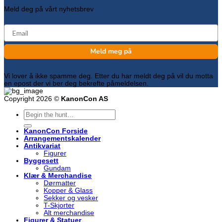
Meld deg på vårt nyhetsbrev
email
Meld meg på
Vi lover å ikke spamme deg. Etter du har meldt deg på vil du motta
en epost der vi ber deg bekrefte påmeldelsen.
Copyright 2026 ©
KanonCon AS
Søk
etter:
KanonCon Forside
Arrangementskalender
Antikvariat
Figurer
Byggesett
Gundam
Klær & Merchandise
Dørmatter
Kopper & Glass
Sekker og vesker
T-Skjorter
Alt merchandise
Figurer & Statuer