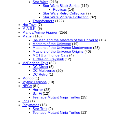
Star Wars
(213)
Star Wars Black Series
(119)
Replicas
(14)
Star Wars Retro Collection
(7)
Star Wars Vintage Collection
(82)
Transformers
(122)
Hot Toys
(7)
M.A.S.K.
(9)
Manga/Anime Figurer
(255)
Mattel
(116)
He-Man and the Masters of the Universe
(16)
Masters of the Universe
(19)
Masters of the Universe Masterverse
(23)
Masters of the Universe Origins
(40)
MOTU x ThunderCats
(4)
Turtles of Grayskull
(12)
McFarlane Toys
(52)
DC Direct
(5)
DC Multiverse
(20)
DC Retro
(1)
Mondo
(1)
Mythic Legions
(10)
NECA
(81)
Horror
(28)
Sci-Fi
(12)
Teenage Mutant Ninja Turtles
(25)
Pins
(1)
Playmates
(15)
Star Trek
(2)
Teenage Mutant Ninja Turtles
(13)