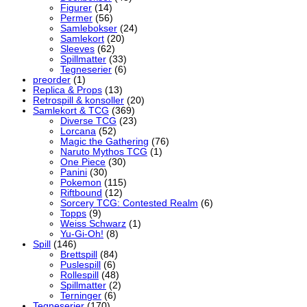
Figurer
(14)
Permer
(56)
Samlebokser
(24)
Samlekort
(20)
Sleeves
(62)
Spillmatter
(33)
Tegneserier
(6)
preorder
(1)
Replica & Props
(13)
Retrospill & konsoller
(20)
Samlekort & TCG
(369)
Diverse TCG
(23)
Lorcana
(52)
Magic the Gathering
(76)
Naruto Mythos TCG
(1)
One Piece
(30)
Panini
(30)
Pokemon
(115)
Riftbound
(12)
Sorcery TCG: Contested Realm
(6)
Topps
(9)
Weiss Schwarz
(1)
Yu-Gi-Oh!
(8)
Spill
(146)
Brettspill
(84)
Puslespill
(6)
Rollespill
(48)
Spillmatter
(2)
Terninger
(6)
Tegneserier
(170)