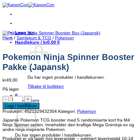
Skip
to
content
Logg inn
Hjem
/
Samlekort & TCG
/
Pokemon
Handlekurv /
kr
0,00
0
Pokemon Ninja Spinner Booster
Pakke (Japansk)
Du har ingen produkter i handlekurven.
kr
49,00
Tilbake til butikken
På lager
0
Pokemon
Handlekurv
Ninja
Legg i handlekurv
Spinner
Produktnr:
4521329432304
Kategori:
Pokemon
Booster
Pakke
Japansk Pokemon TCG booster med 5 randomiserte kort fra M4
(Japansk)
Ninja Spinner-serien. Inneholder den kraftige Mega Greninja ex og
antall
andre ninja-inspirerte Pokemon.
Du har ingen produkter i handlekurven.
Produktet er på lager hos leverandør – estimert leveringstid 10-14