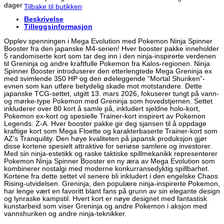
dager
Tilbake til butikken
Beskrivelse
Tilleggsinformasjon
Opplev spenningen i Mega Evolution med Pokemon Ninja Spinner
Booster fra den japanske M4-serien! Hver booster pakke inneholder
5 randomiserte kort som tar deg inn i den ninja-inspirerte verdenen
til Greninja og andre kraftfulle Pokemon fra Kalos-regionen. Ninja
Spinner Booster introduserer den etterlengtede Mega Greninja ex
med svimlende 350 HP og den ødeleggende “Mortal Shuriken”-
evnen som kan utføre betydelig skade mot motstandere. Dette
japanske TCG-settet, utgitt 13. mars 2026, fokuserer tungt på vann-
og mørke-type Pokemon med Greninja som hovedstjernen. Settet
inkluderer over 80 kort å samle på, inkludert sjeldne holo-kort,
Pokemon ex-kort og spesielle Trainer-kort inspirert av Pokemon
Legends: Z-A. Hver booster pakke gir deg sjansen til å oppdage
kraftige kort som Mega Floette og karakterbaserte Trainer-kort som
AZ’s Tranquility. Den høye kvaliteten på japansk produksjon gjør
disse kortene spesielt attraktive for seriøse samlere og investorer.
Med sin ninja-estetikk og raske taktiske spillmekanikk representerer
Pokemon Ninja Spinner Booster en ny æra av Mega Evolution som
kombinerer nostalgi med moderne konkurransedyktig spillbarhet.
Kortene fra dette settet vil senere bli inkludert i den engelske Chaos
Rising-utvidelsen. Greninja, den populære ninja-inspirerte Pokemon,
har lenge vært en favoritt blant fans på grunn av sin elegante design
og lynraske kampstil. Hvert kort er nøye designet med fantastisk
kunstarbeid som viser Greninja og andre Pokemon i aksjon med
vannshuriken og andre ninja-teknikker.