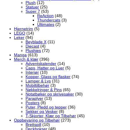
Plush
(12)
Statuer
(25)
Super 7
(53)
ReAction
(48)
Thundercats
(3)
Ultimates
(2)
Hjernetrim
(5)
LEGO
(14)
Leker
(94)
Beyblade X
(11)
Diecast
(4)
Plushies
(72)
Manga
(613)
Merch & klær
(396)
Adventskalender
(14)
Caps, Hatter og Luer
(5)
Interiør
(10)
Kopper, Glass og flasker
(74)
Lamper & Lys
(31)
Mobiltilbehør
(3)
Nøkkelringer & Pins
(65)
Notatbøker og skrivesaker
(30)
Paraplyer
(13)
Posters
(8)
Puter, Pledd og tepper
(36)
Sekker og Vesker
(8)
T-Skjorter, Klær og Tilbehør
(45)
Oppbevaring og Tilbehør
(273)
Brettspill
(10)
Deckbokser
(48)