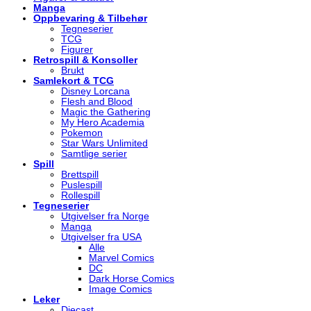
Manga
Oppbevaring & Tilbehør
Tegneserier
TCG
Figurer
Retrospill & Konsoller
Brukt
Samlekort & TCG
Disney Lorcana
Flesh and Blood
Magic the Gathering
My Hero Academia
Pokemon
Star Wars Unlimited
Samtlige serier
Spill
Brettspill
Puslespill
Rollespill
Tegneserier
Utgivelser fra Norge
Manga
Utgivelser fra USA
Alle
Marvel Comics
DC
Dark Horse Comics
Image Comics
Leker
Diecast