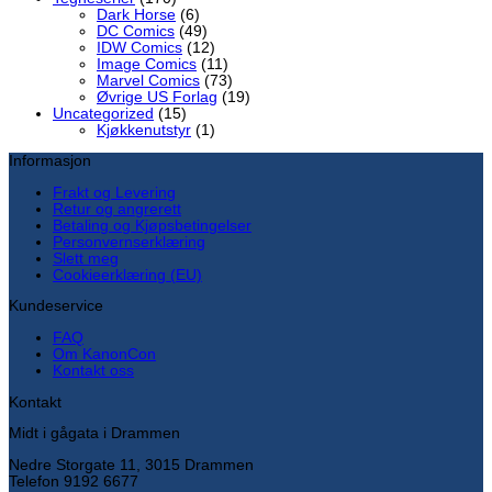
Dark Horse
(6)
DC Comics
(49)
IDW Comics
(12)
Image Comics
(11)
Marvel Comics
(73)
Øvrige US Forlag
(19)
Uncategorized
(15)
Kjøkkenutstyr
(1)
Informasjon
Frakt og Levering
Retur og angrerett
Betaling og Kjøpsbetingelser
Personvernserklæring
Slett meg
Cookieerklæring (EU)
Kundeservice
FAQ
Om KanonCon
Kontakt oss
Kontakt
Midt i gågata i Drammen
Nedre Storgate 11, 3015 Drammen
Telefon 9192 6677