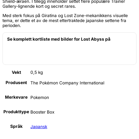
Shield-æraen. I tillegg inneholder settet flere populære Trainer
Gallery-lignende kort og secret rares.
Med sterk fokus på Giratina og Lost Zone-mekanikkens visuelle
tema, er dette et av de mest ettertraktede japanske settene fra
perioden.
Se komplett kortliste med bilder for Lost Abyss på
Vekt
0,5 kg
Produsent
The Pokémon Company International
Merkevare
Pokemon
Produkttype
Booster Box
Språk
Japansk