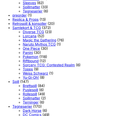
Sleeves
(62)
Spillmatter
(33)
Tegneserier
(6)
preorder
(1)
Replica & Props
(13)
Retrospill & konsoller
(20)
Samlekort & TCG
(372)
Diverse TCG
(23)
Lorcana
(52)
Magic the Gathering
(76)
Naruto Mythos TCG
(1)
One Piece
(30)
Panini
(30)
Pokemon
(118)
Riftbound
(12)
Sorcery TCG: Contested Realm
(6)
Topps
(9)
Weiss Schwarz
(1)
Yu-Gi-Oh!
(8)
Spill
(147)
Brettspill
(84)
Puslespill
(6)
Rollespill
(49)
Spillmatter
(2)
Terninger
(6)
Tegneserier
(170)
Dark Horse
(6)
DC Comics
(49)