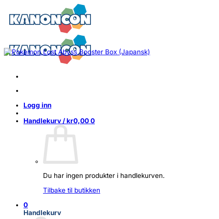
Skip
to
content
Logg inn
Handlekurv /
kr
0,00
0
Du har ingen produkter i handlekurven.
Tilbake til butikken
0
Handlekurv