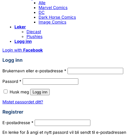
Alle
Marvel Comics
DC
Dark Horse Comics
Image Comics
Leker
Diecast
Plushies
Logg inn
Login with
Facebook
Logg inn
Påkrevd
Brukernavn eller e-postadresse
*
Påkrevd
Passord
*
Husk meg
Logg inn
Mistet passordet ditt?
Registrer
Påkrevd
E-postadresse
*
En lenke for å angi et nytt passord vil bli sendt til e-postadressen