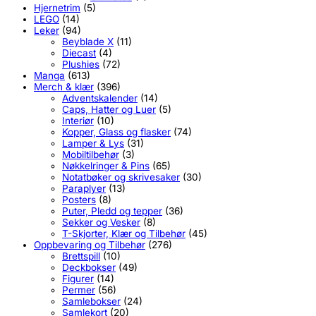
Hjernetrim
(5)
LEGO
(14)
Leker
(94)
Beyblade X
(11)
Diecast
(4)
Plushies
(72)
Manga
(613)
Merch & klær
(396)
Adventskalender
(14)
Caps, Hatter og Luer
(5)
Interiør
(10)
Kopper, Glass og flasker
(74)
Lamper & Lys
(31)
Mobiltilbehør
(3)
Nøkkelringer & Pins
(65)
Notatbøker og skrivesaker
(30)
Paraplyer
(13)
Posters
(8)
Puter, Pledd og tepper
(36)
Sekker og Vesker
(8)
T-Skjorter, Klær og Tilbehør
(45)
Oppbevaring og Tilbehør
(276)
Brettspill
(10)
Deckbokser
(49)
Figurer
(14)
Permer
(56)
Samlebokser
(24)
Samlekort
(20)