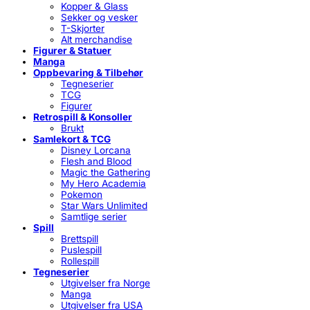
Kopper & Glass
Sekker og vesker
T-Skjorter
Alt merchandise
Figurer & Statuer
Manga
Oppbevaring & Tilbehør
Tegneserier
TCG
Figurer
Retrospill & Konsoller
Brukt
Samlekort & TCG
Disney Lorcana
Flesh and Blood
Magic the Gathering
My Hero Academia
Pokemon
Star Wars Unlimited
Samtlige serier
Spill
Brettspill
Puslespill
Rollespill
Tegneserier
Utgivelser fra Norge
Manga
Utgivelser fra USA