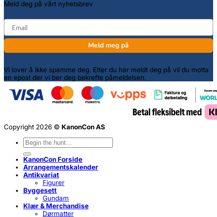
Meld deg på vårt nyhetsbrev
email
Meld meg på
Vi lover å ikke spamme deg. Etter du har meldt deg på vil du motta
en epost der vi ber deg bekrefte påmeldelsen.
Copyright 2026 ©
KanonCon AS
Søk
etter:
KanonCon Forside
Arrangementskalender
Antikvariat
Figurer
Byggesett
Gundam
Klær & Merchandise
Dørmatter