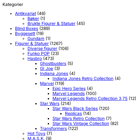
Kategorier
Antikvariat
(46)
Bøker
(1)
Brukte Figurer & Statuer
(45)
Blind Boxes
(289)
Byggesett
(19)
Gundam
(1)
Figurer & Statuer
(1267)
Diverse figurer
(106)
Funko POP
(23)
Hasbro
(473)
Ghostbusters
(5)
GI Joe
(3)
Indiana Jones
(4)
Indiana Jones Retro Collection
(4)
Marvel
(119)
Epic Hero Series
(4)
Marvel Legends
(100)
Marvel Legends Retro Collection 3,75
(12)
Star Wars
(214)
Star Wars Black Series
(120)
Replicas
(14)
Star Wars Retro Collection
(7)
Star Wars Vintage Collection
(82)
Transformers
(122)
Hot Toys
(7)
M.A.S.K.
(9)