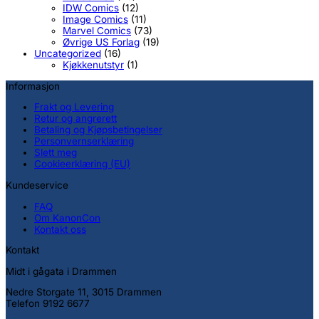
IDW Comics
(12)
Image Comics
(11)
Marvel Comics
(73)
Øvrige US Forlag
(19)
Uncategorized
(16)
Kjøkkenutstyr
(1)
Informasjon
Frakt og Levering
Retur og angrerett
Betaling og Kjøpsbetingelser
Personvernserklæring
Slett meg
Cookieerklæring (EU)
Kundeservice
FAQ
Om KanonCon
Kontakt oss
Kontakt
Midt i gågata i Drammen
Nedre Storgate 11, 3015 Drammen
Telefon 9192 6677