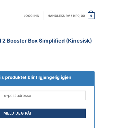
LOGG INN
HANDLEKURV /
KR
0,00
0
 Booster Box Simplified (Kinesisk)
s produktet blir tilgjengelig igjen