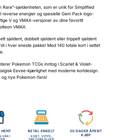
 Rare”-sjeldenheten, som er unik for Simplified
til reverse energier og spesielle Gem Pack logo-
ftige V og VMAX-versjoner av dine favoritt
Jolteon VMAX.
 sjeldent, dobbelt sjeldent eller trippelt sjeldent
erdi i hver eneste pakke! Med 140 totale kort i settet
e.
nterer Pokemon TCGs inntog i Scarlet & Violet-
talgisk Eevee-kjærlighet med moderne kortdesign.
re og nye Pokemon-fans!
G HENT
BETAL ENKELT
30 DAGER ÅPENT
KJØP
N VÅR I
KORT, VIPPS,
MEN
FAKTURA ELLER