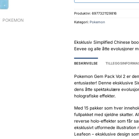
Produktnr:
6977321129816
/
POKEMON
Kategori:
Pokemon
Eksklusiv Simplified Chinese boo
Eevee og alle åtte evolusjoner med
BESKRIVELSE
TILLEGGSINFORMA
Pokemon Gem Pack Vol 2 er den 
entusiaster! Denne eksklusive Si
dens åtte spektakulære evolusjo
holografiske effekter.
Med 15 pakker som hver innehol
fullpakket med sjeldne skatter. A
reverse holo-effekter som får sam
eksklusivt utformede illustratio
Leafeon – eksklusive design som