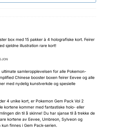
ster box med 15 pakker à 4 holografiske kort. Feirer
 sjeldne illustration rare kort!
SJON
ultimate samleropplevelsen for alle Pokemon-
mplified Chinese booster boxen feirer Eevee og alle
ner med nydelig kunstverkde og spesielle
der 4 unike kort, er Pokemon Gem Pack Vol 2
lle kortene kommer med fantastiske holo- eller
lingen din til å skinne! Du har sjanse til å trekke de
n rare kortene av Eevee, Umbreon, Sylveon og
 kun finnes i Gem Pack-serien.