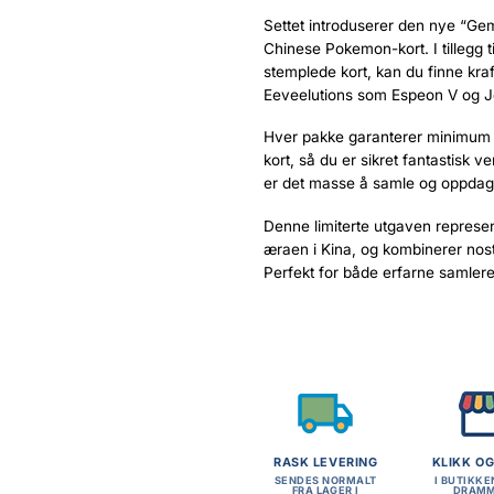
Settet introduserer den nye “Gem
Chinese Pokemon-kort. I tillegg 
stemplede kort, kan du finne kra
Eeveelutions som Espeon V og 
Hver pakke garanterer minimum ett
kort, så du er sikret fantastisk v
er det masse å samle og oppdag
Denne limiterte utgaven represe
æraen i Kina, og kombinerer nos
Perfekt for både erfarne samle
RASK LEVERING
KLIKK O
SENDES NORMALT
I BUTIKKE
FRA LAGER I
DRAM