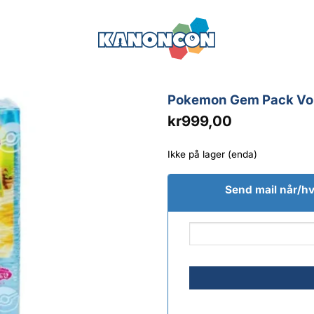
Pokemon Gem Pack Vol 2
kr
999,00
Ikke på lager (enda)
Send mail når/hvi