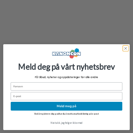
kr
199,00
Meld deg på vårt nyhetsbrev
Få tilbud, nyheter og oppdateringer før alle andre
Fornavn
Email
Meld meg på
Ved å registrere deg godtar du å motta markedsføring på e-post
Nei takk, jeg følger ikke med