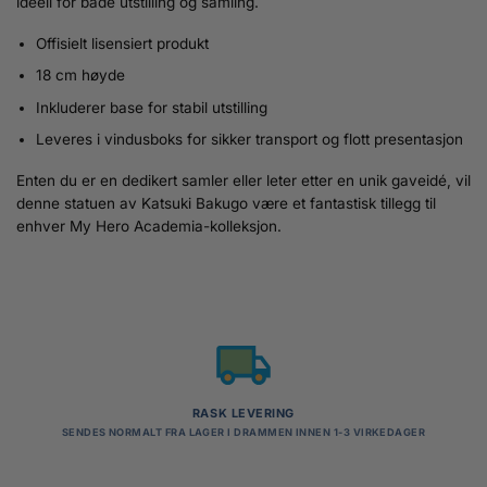
ideell for både utstilling og samling.
Offisielt lisensiert produkt
18 cm høyde
Inkluderer base for stabil utstilling
Leveres i vindusboks for sikker transport og flott presentasjon
Enten du er en dedikert samler eller leter etter en unik gaveidé, vil
denne statuen av Katsuki Bakugo være et fantastisk tillegg til
enhver My Hero Academia-kolleksjon.
RASK LEVERING
SENDES NORMALT FRA LAGER I DRAMMEN INNEN 1-3 VIRKEDAGER