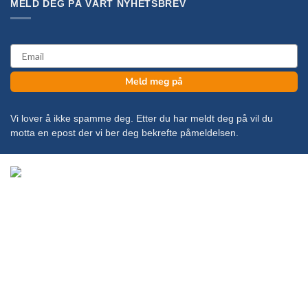
MELD DEG PÅ VÅRT NYHETSBREV
email
Meld meg på
Vi lover å ikke spamme deg. Etter du har meldt deg på vil du
motta en epost der vi ber deg bekrefte påmeldelsen.
Copyright 2026 ©
KanonCon AS