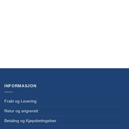
Magic the Gathering Secrets of Strixhaven Theme Deck Lifegain
kr
449,00
INFORMASJON
Frakt og Levering
Retur og angrerett
Betaling og Kjøpsbetingelser