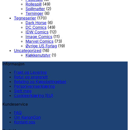
Rollespill
(49)
Spillmatter
(2)
Terninger
(6)
Tegneserier
(170)
Dark Horse
(6)
DC Comics
(49)
IDW Comics
(12)
Image Comics
(11)
Marvel Comics
(73)
Øvrige US Forlag
(19)
Uncategorized
(16)
Kjøkkenutstyr
(1)
Informasjon
Frakt og Levering
Retur og angrerett
Betaling og Kjøpsbetingelser
Personvernserklæring
Slett meg
Cookieerklæring (EU)
Kundeservice
FAQ
Om KanonCon
Kontakt oss