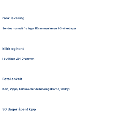
rask levering
Sendes normalt fra lager i Drammen innen 1-3 virkedager
klikk og hent
I butikken vår i Drammen
Betal enkelt
Kort, Vipps, Faktura eller delbetaling (klarna, walley)
30 dager åpent kjøp