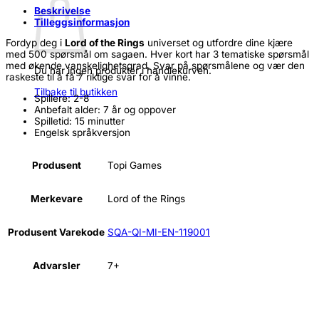
Beskrivelse
Tilleggsinformasjon
Fordyp deg i
Lord of the Rings
universet og utfordre dine kjære
med 500 spørsmål om sagaen. Hver kort har 3 tematiske spørsmål
med økende vanskelighetsgrad. Svar på spørsmålene og vær den
Du har ingen produkter i handlekurven.
raskeste til å få 7 riktige svar for å vinne.
Tilbake til butikken
Spillere: 2-8
Anbefalt alder: 7 år og oppover
Spilletid: 15 minutter
Engelsk språkversjon
Produsent
Topi Games
Merkevare
Lord of the Rings
Produsent Varekode
SQA-QI-MI-EN-119001
Advarsler
7+