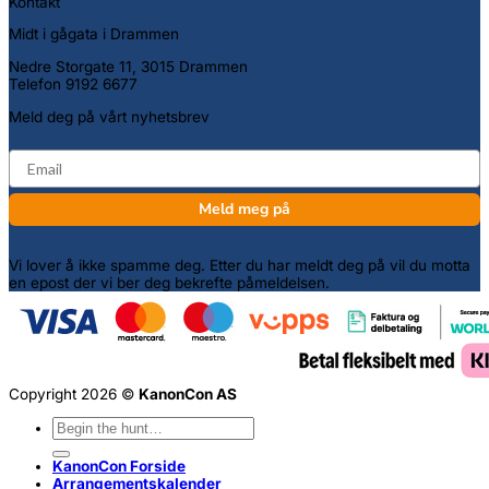
Kontakt
Midt i gågata i Drammen
Nedre Storgate 11, 3015 Drammen
Telefon 9192 6677
Meld deg på vårt nyhetsbrev
email
Meld meg på
Vi lover å ikke spamme deg. Etter du har meldt deg på vil du motta
en epost der vi ber deg bekrefte påmeldelsen.
Copyright 2026 ©
KanonCon AS
Søk
etter:
KanonCon Forside
Arrangementskalender