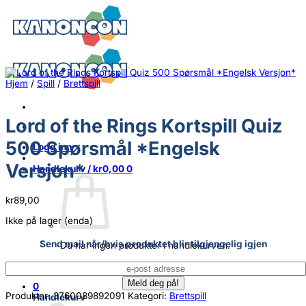
Skip
to
content
Hjem
/
Spill
/
Brettspill
Lord of the Rings Kortspill Quiz
500 Spørsmål *Engelsk
Logg inn
Versjon*
Handlekurv /
kr
0,00
0
kr
89,00
Ikke på lager (enda)
Send mail når/hvis produktet blir tilgjengelig igjen
Du har ingen produkter i handlekurven.
Tilbake til butikken
0
Produktnr:
3760089892091
Kategori:
Brettspill
Handlekurv