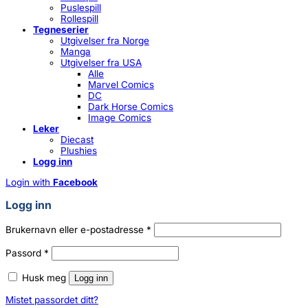
Puslespill
Rollespill
Tegneserier
Utgivelser fra Norge
Manga
Utgivelser fra USA
Alle
Marvel Comics
DC
Dark Horse Comics
Image Comics
Leker
Diecast
Plushies
Logg inn
Login with
Facebook
Logg inn
Påkrevd
Brukernavn eller e-postadresse
*
Påkrevd
Passord
*
Husk meg
Logg inn
Mistet passordet ditt?