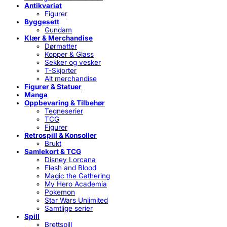
Antikvariat
Figurer
Byggesett
Gundam
Klær & Merchandise
Dørmatter
Kopper & Glass
Sekker og vesker
T-Skjorter
Alt merchandise
Figurer & Statuer
Manga
Oppbevaring & Tilbehør
Tegneserier
TCG
Figurer
Retrospill & Konsoller
Brukt
Samlekort & TCG
Disney Lorcana
Flesh and Blood
Magic the Gathering
My Hero Academia
Pokemon
Star Wars Unlimited
Samtlige serier
Spill
Brettspill