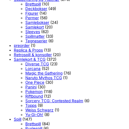
Brettspill
(10)
Deckbokser
(49)
Figurer
(14)
Permer
(56)
Samlebokser
(24)
Samlekort
(20)
Sleeves
(62)
Spillmatter
(33)
Tegneserier
(6)
preorder
(1)
Replica & Props
(13)
Retrospill & konsoller
(20)
Samlekort & TCG
(372)
Diverse TCG
(23)
Lorcana
(52)
Magic the Gathering
(76)
Naruto Mythos TCG
(1)
One Piece
(30)
Panini
(30)
Pokemon
(118)
Riftbound
(12)
Sorcery TCG: Contested Realm
(6)
Topps
(9)
Weiss Schwarz
(1)
Yu-Gi-Oh!
(8)
Spill
(147)
Brettspill
(84)
Puslespill
(6)