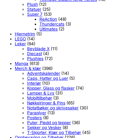
Plush
(12)
Statuer
(25)
Super 7
(53)
ReAction
(48)
Thundercats
(3)
Ultimates
(2)
Hjernetrim
(5)
LEGO
(14)
Leker
(94)
Beyblade X
(11)
Diecast
(4)
Plushies
(72)
Manga
(613)
Merch & klær
(396)
Adventskalender
(14)
Caps, Hatter og Luer
(5)
Interiør
(10)
Kopper, Glass og flasker
(74)
Lamper & Lys
(31)
Mobiltilbehør
(3)
Nøkkelringer & Pins
(65)
Notatbøker og skrivesaker
(30)
Paraplyer
(13)
Posters
(8)
Puter, Pledd og tepper
(36)
Sekker og Vesker
(8)
T-Skjorter, Klær og Tilbehør
(45)
Oppbevaring og Tilbehør
(276)