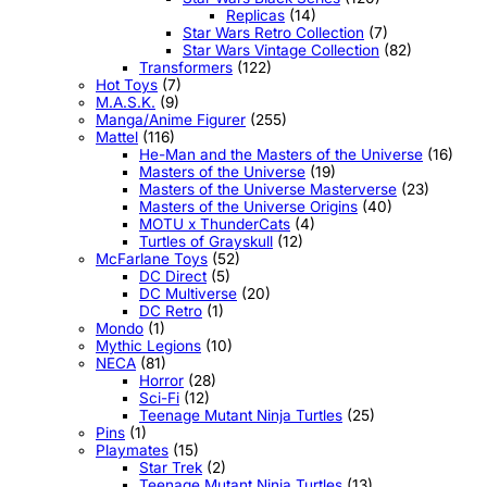
Replicas
(14)
Star Wars Retro Collection
(7)
Star Wars Vintage Collection
(82)
Transformers
(122)
Hot Toys
(7)
M.A.S.K.
(9)
Manga/Anime Figurer
(255)
Mattel
(116)
He-Man and the Masters of the Universe
(16)
Masters of the Universe
(19)
Masters of the Universe Masterverse
(23)
Masters of the Universe Origins
(40)
MOTU x ThunderCats
(4)
Turtles of Grayskull
(12)
McFarlane Toys
(52)
DC Direct
(5)
DC Multiverse
(20)
DC Retro
(1)
Mondo
(1)
Mythic Legions
(10)
NECA
(81)
Horror
(28)
Sci-Fi
(12)
Teenage Mutant Ninja Turtles
(25)
Pins
(1)
Playmates
(15)
Star Trek
(2)
Teenage Mutant Ninja Turtles
(13)