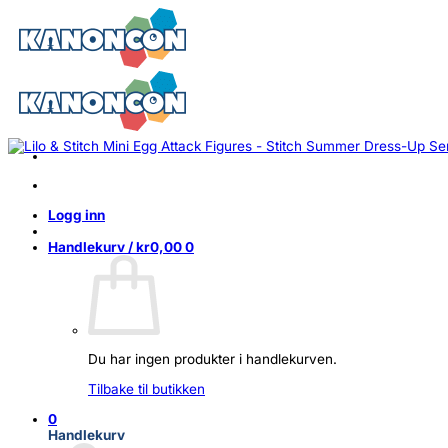
Skip
to
content
Logg inn
Handlekurv /
kr
0,00
0
Du har ingen produkter i handlekurven.
Tilbake til butikken
0
Handlekurv