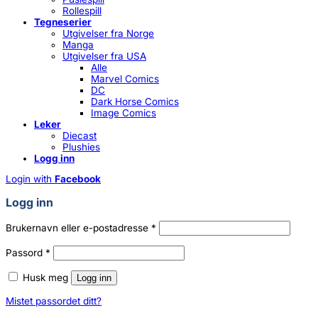
Rollespill
Tegneserier
Utgivelser fra Norge
Manga
Utgivelser fra USA
Alle
Marvel Comics
DC
Dark Horse Comics
Image Comics
Leker
Diecast
Plushies
Logg inn
Login with
Facebook
Logg inn
Påkrevd
Brukernavn eller e-postadresse
*
Påkrevd
Passord
*
Husk meg
Logg inn
Mistet passordet ditt?