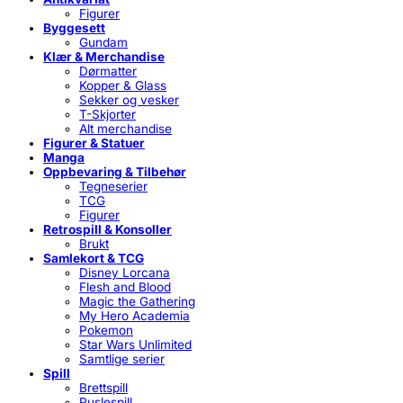
Figurer
Byggesett
Gundam
Klær & Merchandise
Dørmatter
Kopper & Glass
Sekker og vesker
T-Skjorter
Alt merchandise
Figurer & Statuer
Manga
Oppbevaring & Tilbehør
Tegneserier
TCG
Figurer
Retrospill & Konsoller
Brukt
Samlekort & TCG
Disney Lorcana
Flesh and Blood
Magic the Gathering
My Hero Academia
Pokemon
Star Wars Unlimited
Samtlige serier
Spill
Brettspill
Puslespill