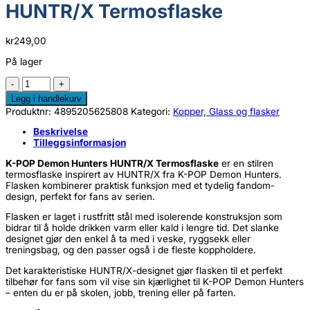
HUNTR/X Termosflaske
kr
249,00
På lager
K-
POP
Legg i handlekurv
Demon
Produktnr:
4895205625808
Kategori:
Kopper, Glass og flasker
Hunters
HUNTR/X
Beskrivelse
Termosflaske
Tilleggsinformasjon
antall
K-POP Demon Hunters HUNTR/X Termosflaske
er en stilren
termosflaske inspirert av HUNTR/X fra K-POP Demon Hunters.
Flasken kombinerer praktisk funksjon med et tydelig fandom-
design, perfekt for fans av serien.
Flasken er laget i rustfritt stål med isolerende konstruksjon som
bidrar til å holde drikken varm eller kald i lengre tid. Det slanke
designet gjør den enkel å ta med i veske, ryggsekk eller
treningsbag, og den passer også i de fleste koppholdere.
Det karakteristiske HUNTR/X-designet gjør flasken til et perfekt
tilbehør for fans som vil vise sin kjærlighet til K-POP Demon Hunters
– enten du er på skolen, jobb, trening eller på farten.