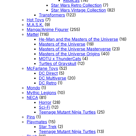
Replicas
(14)
Star Wars Retro Collection
(7)
Star Wars Vintage Collection
(82)
Transformers
(122)
Hot Toys
(7)
M.A.S.K.
(9)
Manga/Anime Figurer
(255)
Mattel
(116)
He-Man and the Masters of the Universe
(16)
Masters of the Universe
(19)
Masters of the Universe Masterverse
(23)
Masters of the Universe Origins
(40)
MOTU x ThunderCats
(4)
Turtles of Grayskull
(12)
McFarlane Toys
(52)
DC Direct
(5)
DC Multiverse
(20)
DC Retro
(1)
Mondo
(1)
Mythic Legions
(10)
NECA
(81)
Horror
(28)
Sci-Fi
(12)
Teenage Mutant Ninja Turtles
(25)
Pins
(1)
Playmates
(15)
Star Trek
(2)
Teenage Mutant Ninja Turtles
(13)