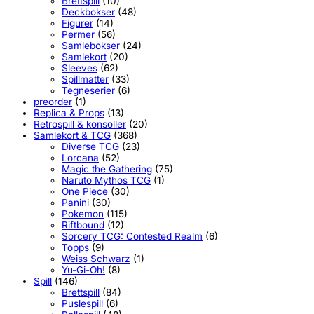
Brettspill
(10)
Deckbokser
(48)
Figurer
(14)
Permer
(56)
Samlebokser
(24)
Samlekort
(20)
Sleeves
(62)
Spillmatter
(33)
Tegneserier
(6)
preorder
(1)
Replica & Props
(13)
Retrospill & konsoller
(20)
Samlekort & TCG
(368)
Diverse TCG
(23)
Lorcana
(52)
Magic the Gathering
(75)
Naruto Mythos TCG
(1)
One Piece
(30)
Panini
(30)
Pokemon
(115)
Riftbound
(12)
Sorcery TCG: Contested Realm
(6)
Topps
(9)
Weiss Schwarz
(1)
Yu-Gi-Oh!
(8)
Spill
(146)
Brettspill
(84)
Puslespill
(6)