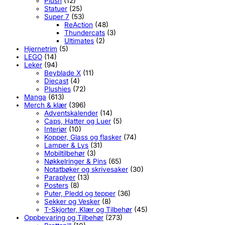
Plush
(12)
Statuer
(25)
Super 7
(53)
ReAction
(48)
Thundercats
(3)
Ultimates
(2)
Hjernetrim
(5)
LEGO
(14)
Leker
(94)
Beyblade X
(11)
Diecast
(4)
Plushies
(72)
Manga
(613)
Merch & klær
(396)
Adventskalender
(14)
Caps, Hatter og Luer
(5)
Interiør
(10)
Kopper, Glass og flasker
(74)
Lamper & Lys
(31)
Mobiltilbehør
(3)
Nøkkelringer & Pins
(65)
Notatbøker og skrivesaker
(30)
Paraplyer
(13)
Posters
(8)
Puter, Pledd og tepper
(36)
Sekker og Vesker
(8)
T-Skjorter, Klær og Tilbehør
(45)
Oppbevaring og Tilbehør
(273)