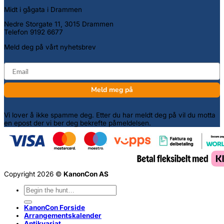
Midt i gågata i Drammen
Nedre Storgate 11, 3015 Drammen
Telefon 9192 6677
Meld deg på vårt nyhetsbrev
email
Meld meg på
Vi lover å ikke spamme deg. Etter du har meldt deg på vil du motta
en epost der vi ber deg bekrefte påmeldelsen.
Copyright 2026 ©
KanonCon AS
Søk
etter:
KanonCon Forside
Arrangementskalender
Antikvariat