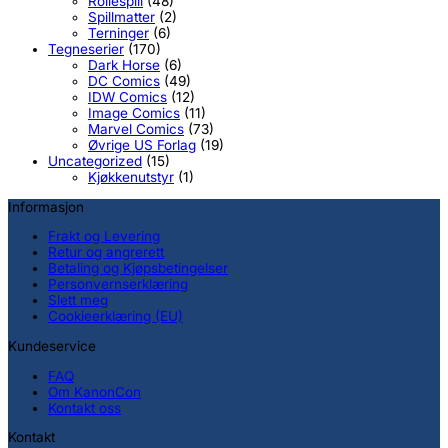
Rollespill
(48)
Spillmatter
(2)
Terninger
(6)
Tegneserier
(170)
Dark Horse
(6)
DC Comics
(49)
IDW Comics
(12)
Image Comics
(11)
Marvel Comics
(73)
Øvrige US Forlag
(19)
Uncategorized
(15)
Kjøkkenutstyr
(1)
Informasjon
Frakt og Levering
Retur og angrerett
Betaling og Kjøpsbetingelser
Personvernserklæring
Slett meg
Cookieerklæring (EU)
Kundeservice
FAQ
Om KanonCon
Kontakt oss
Kontakt