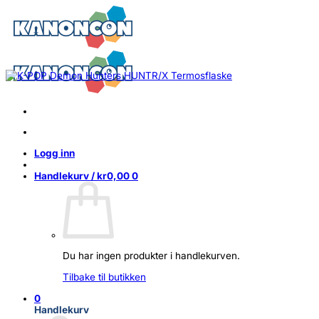
Skip
to
content
Logg inn
Handlekurv /
kr
0,00
0
Du har ingen produkter i handlekurven.
Tilbake til butikken
0
Handlekurv